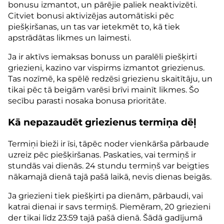
bonusu izmantot, un pārējie paliek neaktivizēti.
Citviet bonusi aktivizējas automātiski pēc
piešķiršanas, un tas var ietekmēt to, kā tiek
apstrādātas likmes un laimesti.
Ja ir aktīvs iemaksas bonuss un paralēli piešķirti
griezieni, kazino var vispirms izmantot griezienus.
Tas nozīmē, ka spēlē redzēsi griezienu skaitītāju, un
tikai pēc tā beigām varēsi brīvi mainīt likmes. Šo
secību parasti nosaka bonusa prioritāte.
Kā nepazaudēt griezienus termiņa dēļ
Termiņi bieži ir īsi, tāpēc noder vienkārša pārbaude
uzreiz pēc piešķiršanas. Paskaties, vai termiņš ir
stundās vai dienās. 24 stundu termiņš var beigties
nākamajā dienā tajā pašā laikā, nevis dienas beigās.
Ja griezieni tiek piešķirti pa dienām, pārbaudi, vai
katrai dienai ir savs termiņš. Piemēram, 20 griezieni
der tikai līdz 23:59 tajā pašā dienā. Šādā gadījumā