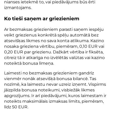
nianses ietekmē to, vai piedāvājums būs ērti
izmantojams.
Ko tieši saņem ar griezieniem
Ar bezmaksas griezieniem parasti saņem iespēju
veikt griezienus konkrētā spēļu automātā bez
atsevišķas likmes no sava konta atlikuma. Kazino
nosaka grieziena vērtību, piemēram, 0,10 EUR vai
0,20 EUR par griezienu. Dažkārt vērtība ir fiksēta,
citreiz tā ir atkarīga no izvēlētās valūtas vai kazino
noteiktā bonusa līmeņa.
Laimesti no bezmaksas griezieniem gandrīz
vienmēr nonāk atsevišķā bonusa bilancē. Tas
nozīmē, ka laimestu nevar uzreiz izņemt. Vispirms
jāizpilda bonusa noteikumi, visbiežāk likmes
apgrozījums. Ir arī piedāvājumi, kuros laimestam ir
noteikts maksimālais izmaksas limits, piemēram,
līdz 50 EUR.