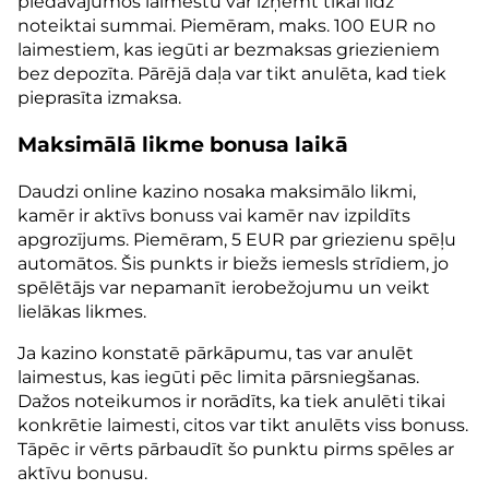
piedāvājumos laimestu var izņemt tikai līdz
noteiktai summai. Piemēram, maks. 100 EUR no
laimestiem, kas iegūti ar bezmaksas griezieniem
bez depozīta. Pārējā daļa var tikt anulēta, kad tiek
pieprasīta izmaksa.
Maksimālā likme bonusa laikā
Daudzi online kazino nosaka maksimālo likmi,
kamēr ir aktīvs bonuss vai kamēr nav izpildīts
apgrozījums. Piemēram, 5 EUR par griezienu spēļu
automātos. Šis punkts ir biežs iemesls strīdiem, jo
spēlētājs var nepamanīt ierobežojumu un veikt
lielākas likmes.
Ja kazino konstatē pārkāpumu, tas var anulēt
laimestus, kas iegūti pēc limita pārsniegšanas.
Dažos noteikumos ir norādīts, ka tiek anulēti tikai
konkrētie laimesti, citos var tikt anulēts viss bonuss.
Tāpēc ir vērts pārbaudīt šo punktu pirms spēles ar
aktīvu bonusu.