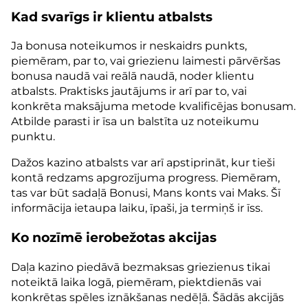
Kad svarīgs ir klientu atbalsts
Ja bonusa noteikumos ir neskaidrs punkts,
piemēram, par to, vai griezienu laimesti pārvēršas
bonusa naudā vai reālā naudā, noder klientu
atbalsts. Praktisks jautājums ir arī par to, vai
konkrēta maksājuma metode kvalificējas bonusam.
Atbilde parasti ir īsa un balstīta uz noteikumu
punktu.
Dažos kazino atbalsts var arī apstiprināt, kur tieši
kontā redzams apgrozījuma progress. Piemēram,
tas var būt sadaļā Bonusi, Mans konts vai Maks. Šī
informācija ietaupa laiku, īpaši, ja termiņš ir īss.
Ko nozīmē ierobežotas akcijas
Daļa kazino piedāvā bezmaksas griezienus tikai
noteiktā laika logā, piemēram, piektdienās vai
konkrētas spēles iznākšanas nedēļā. Šādās akcijās