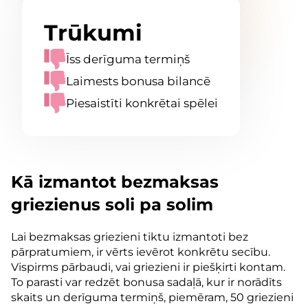
Trūkumi
Īss derīguma termiņš
Laimests bonusa bilancē
Piesaistīti konkrētai spēlei
Kā izmantot bezmaksas
griezienus soli pa solim
Lai bezmaksas griezieni tiktu izmantoti bez
pārpratumiem, ir vērts ievērot konkrētu secību.
Vispirms pārbaudi, vai griezieni ir piešķirti kontam.
To parasti var redzēt bonusa sadaļā, kur ir norādīts
skaits un derīguma termiņš, piemēram, 50 griezieni