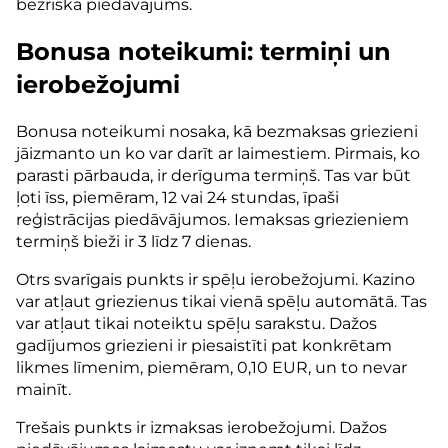
bezriska piedāvājums.
Bonusa noteikumi: termiņi un
ierobežojumi
Bonusa noteikumi nosaka, kā bezmaksas griezieni
jāizmanto un ko var darīt ar laimestiem. Pirmais, ko
parasti pārbauda, ir derīguma termiņš. Tas var būt
ļoti īss, piemēram, 12 vai 24 stundas, īpaši
reģistrācijas piedāvājumos. Iemaksas griezieniem
termiņš bieži ir 3 līdz 7 dienas.
Otrs svarīgais punkts ir spēļu ierobežojumi. Kazino
var atļaut griezienus tikai vienā spēļu automātā. Tas
var atļaut tikai noteiktu spēļu sarakstu. Dažos
gadījumos griezieni ir piesaistīti pat konkrētam
likmes līmenim, piemēram, 0,10 EUR, un to nevar
mainīt.
Trešais punkts ir izmaksas ierobežojumi. Dažos