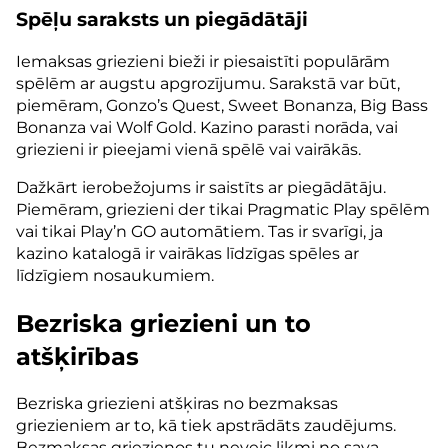
Spēļu saraksts un piegādātāji
Iemaksas griezieni bieži ir piesaistīti populārām
spēlēm ar augstu apgrozījumu. Sarakstā var būt,
piemēram, Gonzo’s Quest, Sweet Bonanza, Big Bass
Bonanza vai Wolf Gold. Kazino parasti norāda, vai
griezieni ir pieejami vienā spēlē vai vairākās.
Dažkārt ierobežojums ir saistīts ar piegādātāju.
Piemēram, griezieni der tikai Pragmatic Play spēlēm
vai tikai Play’n GO automātiem. Tas ir svarīgi, ja
kazino katalogā ir vairākas līdzīgas spēles ar
līdzīgiem nosaukumiem.
Bezriska griezieni un to
atšķirības
Bezriska griezieni atšķiras no bezmaksas
griezieniem ar to, kā tiek apstrādāts zaudējums.
Bezmaksas griezienos tu neveic likmi no sava