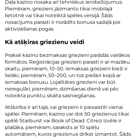
Daļa kazino nosaka arī tehniskus ierobežojumus.
Piemēram, griezieni jāizmanto tikai mobilajā
lietotnē vai tikai noteiktā spēles versijā. Šāds
nosacījums parasti ir norādīts bonusa sadaļā pie
aktivizēšanas pogas.
Kā atšķiras griezienu veidi
Praksē kazino bezmaksas griezieni parādās vairākos
formātos. Reģistrācijas griezieni parasti ir ar mazāku
skaitu, piemēram, 10–50. Iemaksas griezieni bieži ir
lielāki, piemēram, 50–200, un tos piešķir kopā ar
iemaksas bonusu. Lojalitātes griezieni var būt
neregulāri, piemēram, dzimšanas dienā vai pēc
noteikta punktu skaita sasniegšanas.
Atšķirība ir arī tajā, vai griezieni ir piesaistīti vienai
spēlei. Piemēram, kazino var dot 50 griezienus tikai
spēlē Starburst vai Book of Dead. Citreiz izvēle ir
plašāka, piemēram, saraksts ar 10 spēļu
automātiem, kuros griezienus drīkst izmantot. Šāds