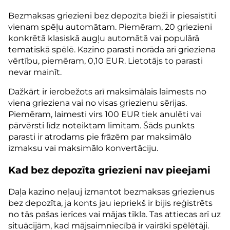
Bezmaksas griezieni bez depozīta bieži ir piesaistīti
vienam spēļu automātam. Piemēram, 20 griezieni
konkrētā klasiskā augļu automātā vai populārā
tematiskā spēlē. Kazino parasti norāda arī grieziena
vērtību, piemēram, 0,10 EUR. Lietotājs to parasti
nevar mainīt.
Dažkārt ir ierobežots arī maksimālais laimests no
viena grieziena vai no visas griezienu sērijas.
Piemēram, laimesti virs 100 EUR tiek anulēti vai
pārvērsti līdz noteiktam limitam. Šāds punkts
parasti ir atrodams pie frāzēm par maksimālo
izmaksu vai maksimālo konvertāciju.
Kad bez depozīta griezieni nav pieejami
Daļa kazino neļauj izmantot bezmaksas griezienus
bez depozīta, ja konts jau iepriekš ir bijis reģistrēts
no tās pašas ierīces vai mājas tīkla. Tas attiecas arī uz
situācijām, kad mājsaimniecībā ir vairāki spēlētāji.