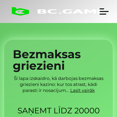
Bezmaksas
griezieni
Šī lapa izskaidro, kā darbojas bezmaksas
griezieni kazino: kur tos atrast, kādi
parasti ir nosacījum...
Lasīt vairāk
SAŅEMT LĪDZ 20000