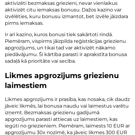
aktivizēti bezmaksas griezieni, nevar vienlaikus
aktivizēt citu iemaksas bonusu. Dažos kazino var
izvēlēties, kuru bonusu izmantot, bet izvēle jāizdara
pirms iemaksas.
Ir arī kazino, kuros bonusi tiek sakārtoti rindā.
Piemēram, vispirms jāizpilda reģistrācijas griezienu
apgrozījums, un tikai tad var aktivizēt nākamo
piedāvājumu. Šī kārtība parasti ir aprakstīta bonusa
sadaļā kā prioritāte vai secība.
Likmes apgrozījums griezienu
laimestiem
Likmes apgrozījums ir prasība, kas nosaka, cik daudz
jāveic likmēs, lai bonusa naudu vai laimestus varētu
izņemt. Bezmaksas griezienu gadījumā
apgrozījums parasti attiecas uz laimestiem, kas
iegūti no griezieniem. Piemēram, laimests 10 EUR ar
apgrozījumu 30x nozīmē, ka jāveic likmes 300 EUR