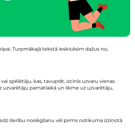
a elpai. Turpmākajā tekstā ieskicēsim dažus no,
i spēlētāju, kas, tavuprāt, izcīnīs uzvaru vienas
uz uzvarētāju pamatlaikā un likme uz uzvarētāju,
paredz derību noslēgšanu vēl pirms notikuma izziņotā