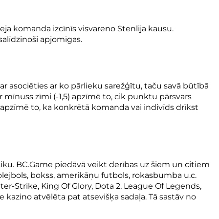
ja komanda izcīnīs visvareno Stenlija kausu.
 salīdzinoši apjomīgas.
 asociēties ar ko pārlieku sarežģītu, taču savā būtībā
r mīnuss zīmi (-1,5) apzīmē to, cik punktu pārsvars
5) apzīmē to, ka konkrētā komanda vai indivīds drīkst
lasiku. BC.Game piedāvā veikt derības uz šiem un citiem
 volejbols, bokss, amerikāņu futbols, rokasbumba u.c.
ter-Strike, King Of Glory, Dota 2, League Of Legends,
 kazino atvēlēta pat atsevišķa sadaļa. Tā sastāv no