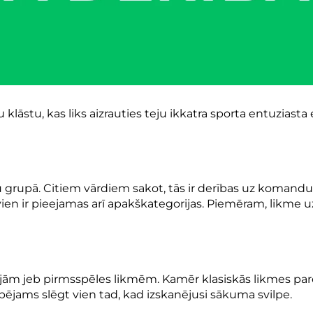
 klāstu, kas liks aizrauties teju ikkatra sporta entuziast
 grupā. Citiem vārdiem sakot, tās ir derības uz komandu va
 vien ir pieejamas arī apakškategorijas. Piemēram, likme 
onālajām jeb pirmsspēles likmēm. Kamēr klasiskās likmes 
spējams slēgt vien tad, kad izskanējusi sākuma svilpe.