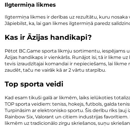
Ilgtermiņa likmes
Ilgtermiņa likmes ir derības uz rezultātu, kuru nosak
Jāpiebilst, ka, lai gan likmes ilgtermiņā paredz salīdzin
Kas ir Āzijas handikapi?
Pētot BC.Game sporta likmju sortimentu, iespējams uzie
Āzijas handikaps ir vienkāršs. Runājot īsi, tā ir likme
tevis izraudzītajai komandai ir nepieciešams, lai likme
zaudēt, taču ne vairāk kā ar 2 vārtu starpību.
Top sporta veidi
Kad esam tikuši galā ar likmēm, laiks ielūkoties totali
TOP sporta veidiem: teniss, hokejs, futbols, galda tenis
Turpināsim ar elektronisko sportu. Šis derību rīks ļau
Rainbow Six, Valorant un citiem industrijas favorītiem
likmēm uz tradicionālo zirgu skriešanos, suņu skriešan