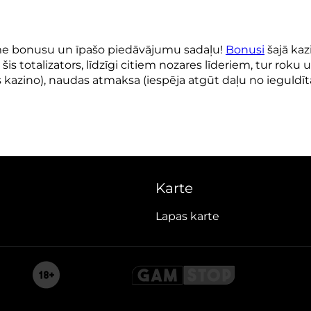
me bonusu un īpašo piedāvājumu sadaļu!
Bonusi
šajā kaz
is totalizators, līdzīgi citiem nozares līderiem, tur roku
kazino), naudas atmaksa (iespēja atgūt daļu no ieguldīt
Karte
Lapas karte