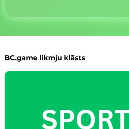
BC.game likmju klāsts