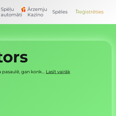
Spēļu
Ārzemju
Spēles
Reģistrēties
automāti
Kazino
tors
pasaulē, gan konk...
Lasīt vairāk