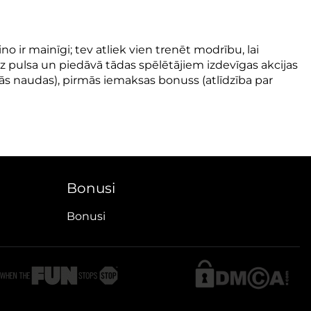
ino ir mainīgi; tev atliek vien trenēt modrību, lai
 uz pulsa un piedāvā tādas spēlētājiem izdevīgas akcijas
ās naudas), pirmās iemaksas bonuss (atlīdzība par
Bonusi
Bonusi