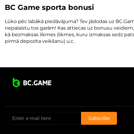
BC Game sporta bonusi
Lūko pēc labākā piedāvājuma? Tev jādodas uz BC.Ga
nepalaistu tos garām! Kas attiecas uz bonusu veidiem, š
kā bezmaksas likmes (likmes, kuru izmaksas sedz pats 
pirmā depozīta veikšanu) u.c.
Subscribe