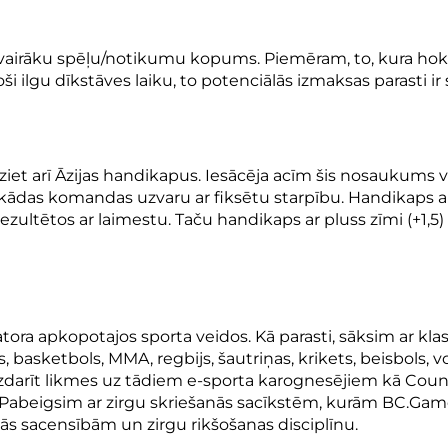
a vairāku spēļu/notikumu kopums. Piemēram, to, kura hoke
oši ilgu dīkstāves laiku, to potenciālās izmaksas parasti ir
t arī Āzijas handikapus. Iesācēja acīm šis nosaukums var
 uz kādas komandas uzvaru ar fiksētu starpību. Handikaps a
 rezultētos ar laimestu. Taču handikaps ar pluss zīmi (+1,
zatora apkopotajos sporta veidos. Kā parasti, sāksim ar k
s, basketbols, MMA, regbijs, šautriņas, krikets, beisbols,
j izdarīt likmes uz tādiem e-sporta karognesējiem kā Coun
. Pabeigsim ar zirgu skriešanās sacīkstēm, kurām BC.Game
ās sacensībām un zirgu rikšošanas disciplīnu.