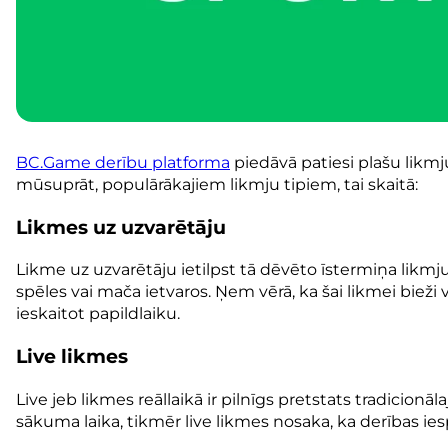
BC.Game derību platforma
piedāvā patiesi plašu likmju
mūsuprāt, populārākajiem likmju tipiem, tai skaitā:
Likmes uz uzvarētāju
Likme uz uzvarētāju ietilpst tā dēvēto īstermiņa likmju
spēles vai mača ietvaros. Ņem vērā, ka šai likmei bieži
ieskaitot papildlaiku.
Live likmes
Live jeb likmes reāllaikā ir pilnīgs pretstats tradici
sākuma laika, tikmēr live likmes nosaka, ka derības ie