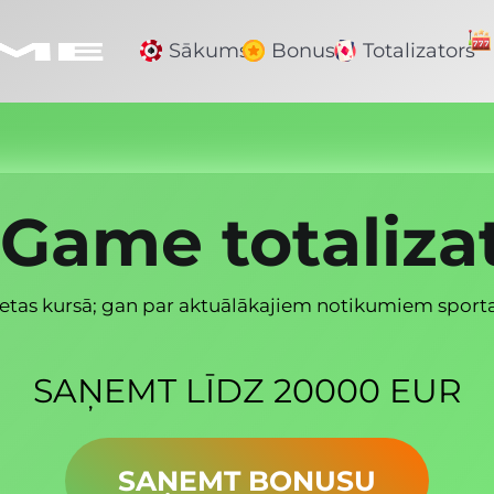
Sākums
Bonusi
Totalizators
Game totaliza
etas kursā; gan par aktuālākajiem notikumiem sporta 
SAŅEMT LĪDZ 20000 EUR
SAŅEMT BONUSU